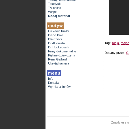
Teledyski
TV online
Wlepki
Dodaj materiał
motyw
Ciekawe filmiki
Disco Polo
Dla dzieci
Tagi:
rosja
,
rosjan
Dr Albonista
Dr Huckebush
Filmy dokumentalne
Dodany przez:
G
Piękne dziewczyny
Remi Gaillard
Ukryta kamera
menu
Info
Kontakt
Wymiana linków
Znajdziesz u