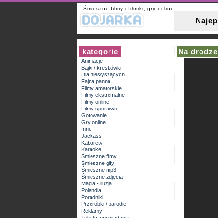
Śmieszne filmy i filmiki, gry online
Najep
kategorie
Na drodze
Animacje
Bajki / kreskówki
Dla niesłyszących
Fajna panna
Filmy amatorskie
Filmy ekstremalne
Filmy online
Filmy sportowe
Gotowanie
Gry online
Inne
Jackass
Kabarety
Karaoke
Śmieszne filmy
Śmieszne gify
Śmieszne mp3
Śmieszne zdjęcia
Magia - iluzja
Polandia
Poradniki
Przeróbki / parodie
Reklamy
Teksty, opowiadania