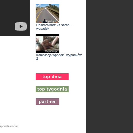
Deskorolkarz vs sarna -
wypadek
Kompilacja wpadek i wypadków
2
top dnia
top tygodnia
partner
j codziennie.