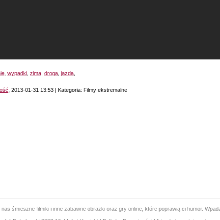
ie
,
wypadki
,
zima
,
droga
,
jazda
,
ość
, 2013-01-31 13:53 | Kategoria: Filmy ekstremalne
 nas śmieszne filmiki i inne zabawne obrazki oraz gry online, które poprawią ci humor. Wpada