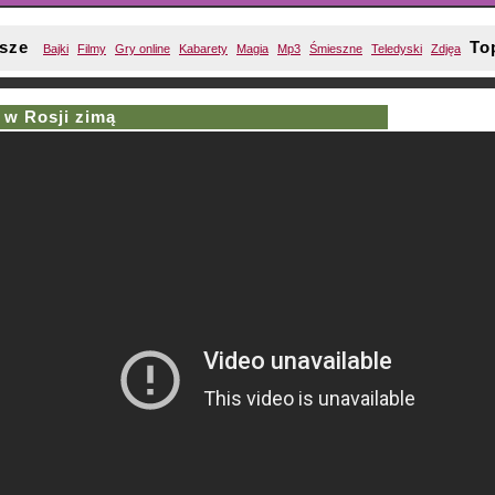
sze
To
Bajki
Filmy
Gry online
Kabarety
Magia
Mp3
Śmieszne
Teledyski
Zdjęa
 w Rosji zimą