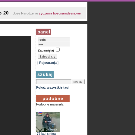
p 20
Boże Narodzenie
życzenia bożonarodzeniowe
panel
Zapamiętaj
[
Rejestracja
]
szukaj
Pokaż wszystkie tagi
podobne
Podobne materiały:
78 lat i śmiga