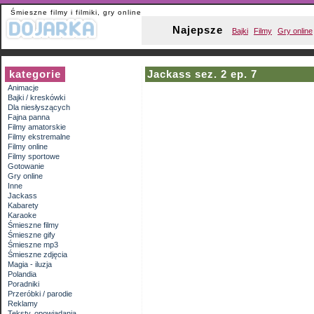
Śmieszne filmy i filmiki, gry online
Najepsze
Bajki
Filmy
Gry online
kategorie
Jackass sez. 2 ep. 7
Animacje
Bajki / kreskówki
Dla niesłyszących
Fajna panna
Filmy amatorskie
Filmy ekstremalne
Filmy online
Filmy sportowe
Gotowanie
Gry online
Inne
Jackass
Kabarety
Karaoke
Śmieszne filmy
Śmieszne gify
Śmieszne mp3
Śmieszne zdjęcia
Magia - iluzja
Polandia
Poradniki
Przeróbki / parodie
Reklamy
Teksty, opowiadania