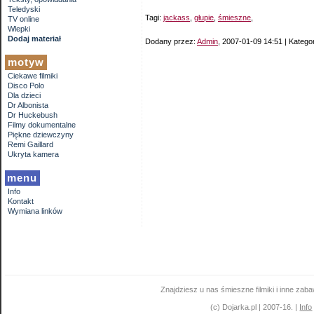
Teledyski
Tagi:
jackass
,
głupie
,
śmieszne
,
TV online
Wlepki
Dodaj materiał
Dodany przez:
Admin
, 2007-01-09 14:51 | Katego
motyw
Ciekawe filmiki
Disco Polo
Dla dzieci
Dr Albonista
Dr Huckebush
Filmy dokumentalne
Piękne dziewczyny
Remi Gaillard
Ukryta kamera
menu
Info
Kontakt
Wymiana linków
Znajdziesz u nas śmieszne filmiki i inne zab
(c) Dojarka.pl | 2007-16. |
Info