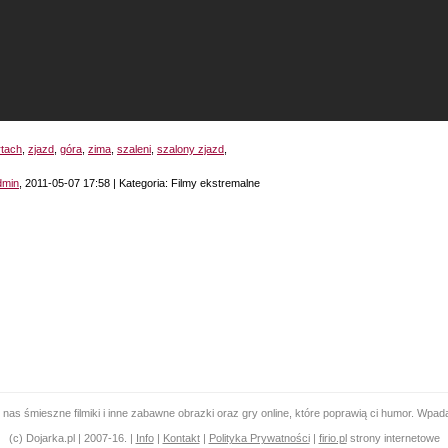
rtach
,
zjazd
,
góra
,
zima
,
szaleni
,
szalony zjazd
,
dmin
, 2011-05-07 17:58 | Kategoria: Filmy ekstremalne
 nas śmieszne filmiki i inne zabawne obrazki oraz gry online, które poprawią ci humor. Wpada
(c) Dojarka.pl | 2007-16. |
Info
|
Kontakt
|
Polityka Prywatności
|
firio.pl
strony internetowe