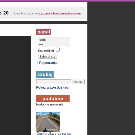
p 20
Boże Narodzenie
życzenia bożonarodzeniowe
panel
Zapamiętaj
[
Rejestracja
]
szukaj
Pokaż wszystkie tagi
podobne
Podobne materiały:
Deskorolkarz vs sarna -