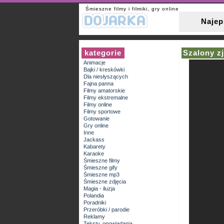
Śmieszne filmy i filmiki, gry online
Najep
kategorie
Szalony z
Animacje
Bajki / kreskówki
Dla niesłyszących
Fajna panna
Filmy amatorskie
Filmy ekstremalne
Filmy online
Filmy sportowe
Gotowanie
Gry online
Inne
Jackass
Kabarety
Karaoke
Śmieszne filmy
Śmieszne gify
Śmieszne mp3
Śmieszne zdjęcia
Magia - iluzja
Polandia
Poradniki
Przeróbki / parodie
Reklamy
Teksty, opowiadania