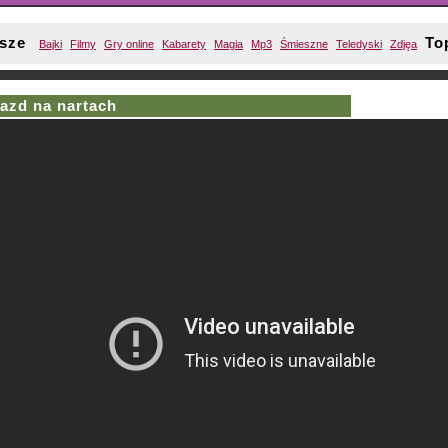
sze
To
Bajki
Filmy
Gry online
Kabarety
Magia
Mp3
Śmieszne
Teledyski
Zdjęa
jazd na nartach