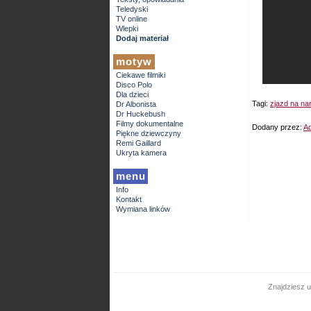
Teledyski
TV online
Wlepki
Dodaj materiał
motyw
Ciekawe filmiki
Disco Polo
Dla dzieci
Tagi:
zjazd na na
Dr Albonista
Dr Huckebush
Filmy dokumentalne
Dodany przez:
A
Piękne dziewczyny
Remi Gaillard
Ukryta kamera
menu
Info
Kontakt
Wymiana linków
Znajdziesz u