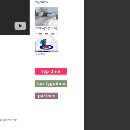
wypadek
Niezwykły kulig
Curling
top dnia
top tygodnia
partner
j codziennie.